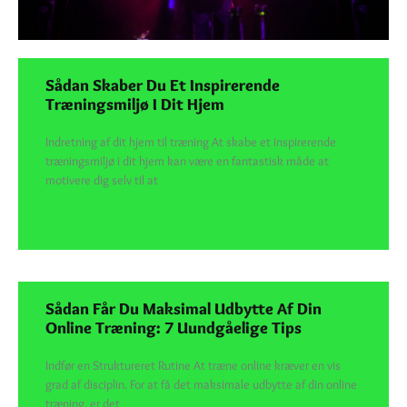
Sådan Skaber Du Et Inspirerende
Træningsmiljø I Dit Hjem
Indretning af dit hjem til træning At skabe et inspirerende
træningsmiljø i dit hjem kan være en fantastisk måde at
motivere dig selv til at
SEE DETAILS
Sådan Får Du Maksimal Udbytte Af Din
Online Træning: 7 Uundgåelige Tips
Indfør en Struktureret Rutine At træne online kræver en vis
grad af disciplin. For at få det maksimale udbytte af din online
træning, er det