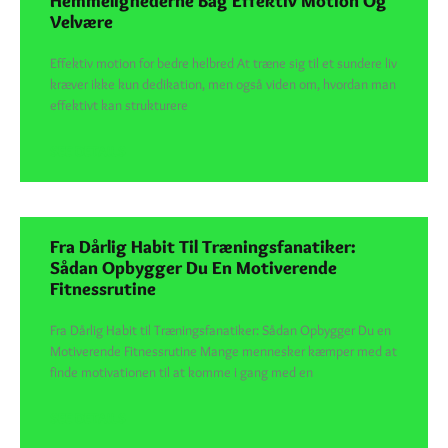
Hemmelighederne Bag Effektiv Motion Og
Velvære
Effektiv motion for bedre helbred At træne sig til et sundere liv
kræver ikke kun dedikation, men også viden om, hvordan man
effektivt kan strukturere
SEE DETAILS
Fra Dårlig Habit Til Træningsfanatiker:
Sådan Opbygger Du En Motiverende
Fitnessrutine
Fra Dårlig Habit til Træningsfanatiker: Sådan Opbygger Du en
Motiverende Fitnessrutine Mange mennesker kæmper med at
finde motivationen til at komme i gang med en
SEE DETAILS