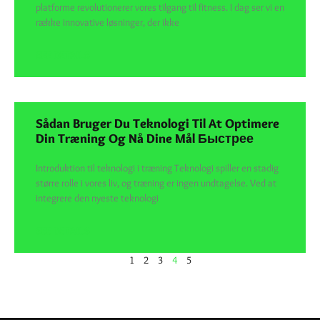
platforme revolutionerer vores tilgang til fitness. I dag ser vi en
række innovative løsninger, der ikke
SEE DETAILS
Sådan Bruger Du Teknologi Til At Optimere
Din Træning Og Nå Dine Mål Быстрее
Introduktion til teknologi i træning Teknologi spiller en stadig
større rolle i vores liv, og træning er ingen undtagelse. Ved at
integrere den nyeste teknologi
SEE DETAILS
1
2
3
4
5