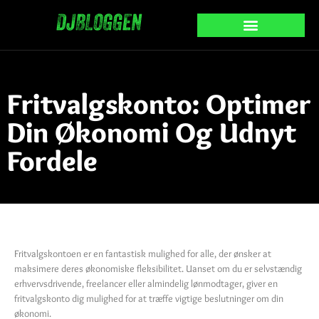
Fritvalgskonto: Optimer
Din Økonomi Og Udnyt
Fordele
Fritvalgskontoen er en fantastisk mulighed for alle, der ønsker at
maksimere deres økonomiske fleksibilitet. Uanset om du er selvstændig
erhvervsdrivende, freelancer eller almindelig lønmodtager, giver en
fritvalgskonto dig mulighed for at træffe vigtige beslutninger om din
økonomi.