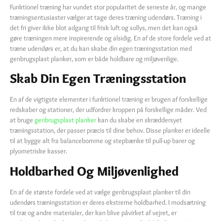
Funktionel træning har vundet stor popularitet de seneste år, og mange
træningsentusiaster vælger at tage deres træning udendørs. Træning i
det fri giver ikke blot adgang til frisk luft og sollys, men det kan også
gøre træningen mere inspirerende og alsidig. En af de store fordele ved at
træne udendørs er, at du kan skabe din egen træningsstation med
genbrugsplast planker, som er både holdbare og miljøvenlige.
Skab Din Egen Træningsstation
En af de vigtigste elementer i funktionel træning er brugen af forskellige
redskaber og stationer, der udfordrer kroppen på forskellige måder. Ved
at bruge
genbrugsplast planker
kan du skabe en skræddersyet
træningsstation, der passer præcis til dine behov. Disse planker er ideelle
til at bygge alt fra balancebomme og stepbænke til pull-up barer og
plyometriske kasser.
Holdbarhed Og Miljøvenlighed
En af de største fordele ved at vælge genbrugsplast planker til din
udendørs træningsstation er deres ekstreme holdbarhed. I modsætning
til træ og andre materialer, der kan blive påvirket af vejret, er