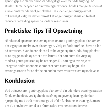
genbrugsplast planker modstandsdygtige over for både fugt og UV-
stråler. Dette betyder, at din træningsstation vil holde i mange år uden at
kræve omfattende vedligeholdelse. Desuden er genbrugsplast et
miljøvenligt valg, da det er fremstillet af genbrugsmaterialer, hvilket
reducerer affald og sparer på jordens ressourcer.
Praktiske Tips Til Opsætning
Når du skal opsætte din træningsstation med genbrugsplast planker, er
det vigtigt at tænke over placeringen. Vælg et fladt område i haven eller
på terrassen, hvor du har plads til at bevæge dig frit rundt. Brug planker
til at bygge solide og stabile strukturer, der kan bære din vægt og
modstå gentagne stød og belastninger. Du kan også overveje at
integrere andre udendørs elementer som træer og hegn i din
træningsstation for at skabe en endnu mere varieret træningsoplevelse.
Konklusion
Ved at investere i genbrugsplast planker til din udendørs træningsstation
får du en holdbar, vedligeholdelsesfri og miljøvenlig løsning, der kan
hjælpe dig med at få mest muligt ud af din funktionelle træning. Uanset
om du er nybegynder eller erfaren atlet, giver en skræddersyet